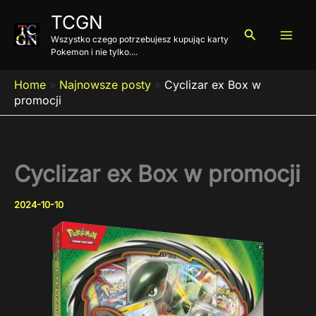
Przejdź
TCGN
do
Szukaj
Wszystko czego potrzebujesz kupując karty
treści
Pokemon i nie tylko....
Home
»
Najnowsze posty
»
Cyclizar ex Box w
promocji
Cyclizar ex Box w promocji
2024-10-10