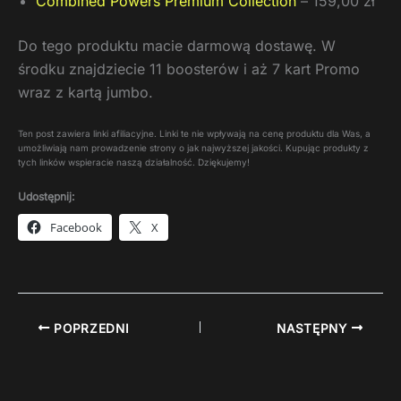
Combined Powers Premium Collection
– 159,00 zł
Do tego produktu macie darmową dostawę. W
środku znajdziecie 11 boosterów i aż 7 kart Promo
wraz z kartą jumbo.
Ten post zawiera linki afiliacyjne. Linki te nie wpływają na cenę produktu dla Was, a
umożliwiają nam prowadzenie strony o jak najwyższej jakości. Kupując produkty z
tych linków wspieracie naszą działalność. Dziękujemy!
Udostępnij:
Facebook
X
POPRZEDNI
NASTĘPNY