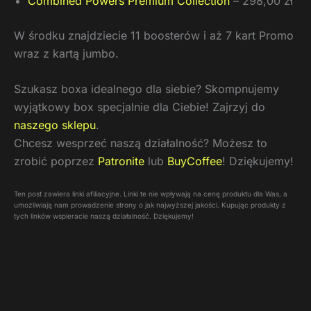
Combined Powers Premium Collection
– 298,00 zł
W środku znajdziecie 11 boosterów i aż 7 kart Promo
wraz z kartą jumbo.
Szukasz boxa idealnego dla siebie? Skompnujemy
wyjątkowy box specjalnie dla Ciebie! Zajrzyj do
naszego sklepu
.
Chcesz wesprzeć naszą działalność? Możesz to
zrobić poprzez
Patronite
lub
BuyCoffee
! Dziękujemy!
Ten post zawiera linki afiliacyjne. Linki te nie wpływają na cenę produktu dla Was, a
umożliwiają nam prowadzenie strony o jak najwyższej jakości. Kupując produkty z
tych linków wspieracie naszą działalność. Dziękujemy!