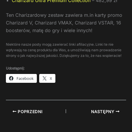
Charizard Ultra Premium Collection
– 482,99 zł
Ten Charizardowy zestaw zawiera m.in karty promo
Charizard V, Charizard VMAX, Charizard VSTAR, 16
boosterów, matę do gry i wiele innych!
Niektóre nasze posty mogą zawierać linki afiliacyjne. Linki te nie
wpływają na cenę produktu dla Was, a umożliwiają nam prowadzenie
strony o jak najwyższej jakości. Dziękujemy za to, że nas wspieracie!
Udostępnij:
Facebook
X
POPRZEDNI
NASTĘPNY