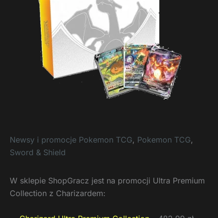
Newsy i promocje Pokemon TCG
,
Pokemon TCG
,
Sword & Shield
W sklepie ShopGracz jest na promocji Ultra Premium
Collection z Charizardem: