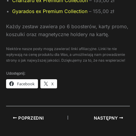
Charizard ex Premium Collection
– 155,00 zł
Gyarados ex Premium Collection
– 155,00 zł
Każdy zestaw zawiera po 6 boosterów, karty promo,
koszulki oraz magnetyczne holdery na kartę.
Niektóre nasze posty mogą zawierać linki afiliacyjne. Linki te nie
wpływają na cenę produktu dla Was, a umożliwiają nam prowadzenie
strony o jak najwyższej jakości. Dziękujemy za to, że nas wspieracie!
Udostępnij:
Facebook
X
POPRZEDNI
NASTĘPNY