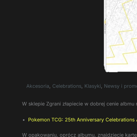
Akcesoria
,
Celebrations
,
Klasyki
,
Newsy i prom
W sklepie Zgrani złapiecie w dobrej cenie albmu 
Pokemon TCG: 25th Anniversary Celebrations 
W opakowaniu, oprócz albumu, znajdziecie kartę