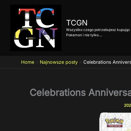
Przejdź
do
treści
TCGN
Wszystko czego potrzebujesz kupując 
Pokemon i nie tylko....
Home
»
Najnowsze posty
»
Celebrations Anniver
Celebrations Annivers
202