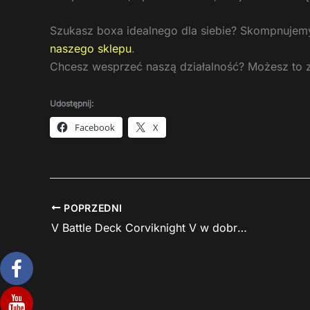
Szukasz boxa idealnego dla siebie? Skompnujemy 
naszego sklepu
.
Chcesz wesprzeć naszą działalność? Możesz to 
Udostępnij:
Facebook
X
POPRZEDNI
V Battle Deck Corviknight V w dobrej cenie