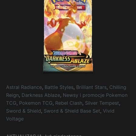
Astral Radiance
,
Battle Styles
,
Brilliant Stars
,
Chilling
Reign
,
Darkness Ablaze
,
Newsy i promocje Pokemon
TCG
,
Pokemon TCG
,
Rebel Clash
,
Silver Tempest
,
Sword & Shield
,
Sword & Shield Base Set
,
Vivid
Voltage