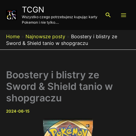
Przejdź
TCGN
do
Szukaj
Wszystko czego potrzebujesz kupując karty
treści
Pokemon i nie tylko....
Home
»
Najnowsze posty
»
Boostery i blistry ze
Sword & Shield tanio w shopgraczu
Boostery i blistry ze
Sword & Shield tanio w
shopgraczu
2024-06-15