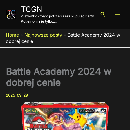
Przejdź
TCGN
do
Szukaj
Wszystko czego potrzebujesz kupując karty
treści
Pokemon i nie tylko....
Home
»
Najnowsze posty
»
Battle Academy 2024 w
dobrej cenie
Battle Academy 2024 w
dobrej cenie
2025-09-29