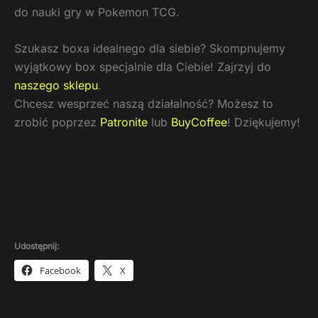
do nauki gry w Pokemon TCG.
Szukasz boxa idealnego dla siebie? Skompnujemy
wyjątkowy box specjalnie dla Ciebie! Zajrzyj do
naszego sklepu
.
Chcesz wesprzeć naszą działalność? Możesz to
zrobić poprzez
Patronite
lub
BuyCoffee
! Dziękujemy!
Udostępnij:
Facebook
X