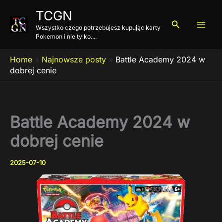
Przejdź
TCGN
do
Szukaj
Wszystko czego potrzebujesz kupując karty
treści
Pokemon i nie tylko....
Home
»
Najnowsze posty
»
Battle Academy 2024 w
dobrej cenie
Battle Academy 2024 w
dobrej cenie
2025-07-10