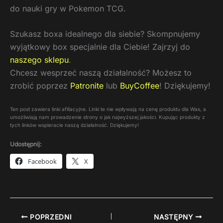
do nauki gry w Pokemon TCG.
Szukasz boxa idealnego dla siebie? Skompnujemy
wyjątkowy box specjalnie dla Ciebie! Zajrzyj do
naszego sklepu
.
Chcesz wesprzeć naszą działalność? Możesz to
zrobić poprzez
Patronite
lub
BuyCoffee
! Dziękujemy!
Ten post zawiera linki afiliacyjne. Linki te nie wpływają na cenę produktu dla Was, a
umożliwiają nam prowadzenie strony o jak najwyższej jakości. Kupując produkty z
tych linków wspieracie naszą działalność. Dziękujemy!
Udostępnij:
Facebook
X
POPRZEDNI
NASTĘPNY