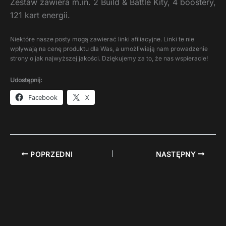
Zestaw zawiera m.in. 2 Build & Battle Kity, 4 boostery,
121 kart energii.
Niektóre nasze posty mogą zawierać linki afiliacyjne. Linki te nie
wpływają na cenę produktu dla Was, a umożliwiają nam prowadzenie
strony o jak najwyższej jakości. Dziękujemy za to, że nas wspieracie!
Udostępnij:
Facebook
X
POPRZEDNI
NASTĘPNY