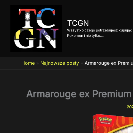
Przejdź
do
treści
TCGN
Wszystko czego potrzebujesz kupując 
Pokemon i nie tylko....
Home
»
Najnowsze posty
»
Armarouge ex Premiu
Armarouge ex Premium C
202