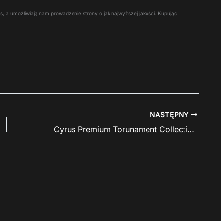
 Was, a umożliwiają nam prowadzenie strony o jak najwyższej jakości. Kupując
NASTĘPNY
Cyrus Premium Torunament Collection w świetnej cenie