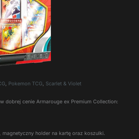
CG
,
Pokemon TCG
,
Scarlet & Violet
 w dobrej cenie Armarouge ex Premium Collection:
 magnetyczny holder na kartę oraz koszulki.