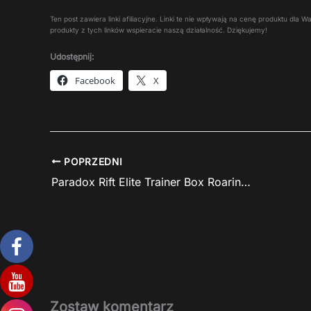
Ten post zawiera linki afiliacyjne. Linki te nie wpływają na cenę produktu dla
produkty z tych linków wspieracie naszą działalność. Dziękujemy!
Udostępnij:
Facebook
X
POPRZEDNI
Paradox Rift Elite Trainer Box Roaring Moon w promocji
Zostaw komentarz