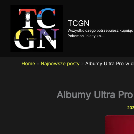
Przejdź
do
treści
TCGN
Wszystko czego potrzebujesz kupując 
Pokemon i nie tylko....
Home
»
Najnowsze posty
»
Albumy Ultra Pro w 
Albumy Ultra Pr
202