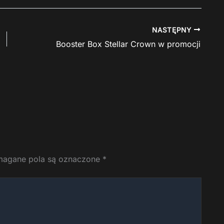
NASTĘPNY
Booster Box Stellar Crown w promocji
agane pola są oznaczone
*