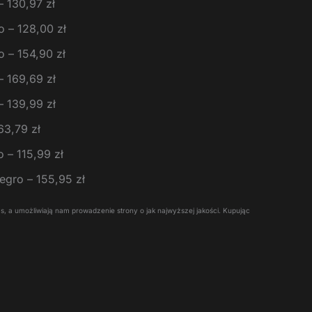
– 130,97 zł
o – 128,00 zł
o – 154,90 zł
– 169,69 zł
– 139,99 zł
63,79 zł
o – 115,99 zł
legro – 155,95 zł
 Was, a umożliwiają nam prowadzenie strony o jak najwyższej jakości. Kupując