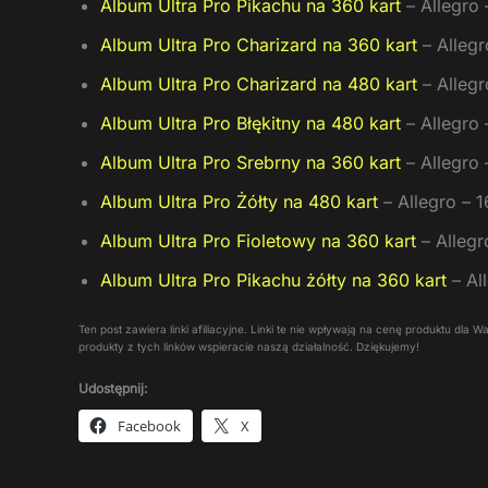
Album Ultra Pro Pikachu na 360 kart
– Allegro 
Album Ultra Pro Charizard na 360 kart
– Allegr
Album Ultra Pro Charizard na 480 kart
– Allegr
Album Ultra Pro Błękitny na 480 kart
– Allegro 
Album Ultra Pro Srebrny na 360 kart
– Allegro 
Album Ultra Pro Żółty na 480 kart
– Allegro – 1
Album Ultra Pro Fioletowy na 360 kart
– Allegr
Album Ultra Pro Pikachu żółty na 360 kart
– Al
Ten post zawiera linki afiliacyjne. Linki te nie wpływają na cenę produktu dla
produkty z tych linków wspieracie naszą działalność. Dziękujemy!
Udostępnij:
Facebook
X