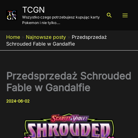
Przejdź
TCGN
do
Szukaj
Wszystko czego potrzebujesz kupując karty
treści
Pokemon i nie tylko....
Home
»
Najnowsze posty
»
Przedsprzedaż
Schrouded Fable w Gandalfie
Przedsprzedaż Schrouded
Fable w Gandalfie
2024-06-02