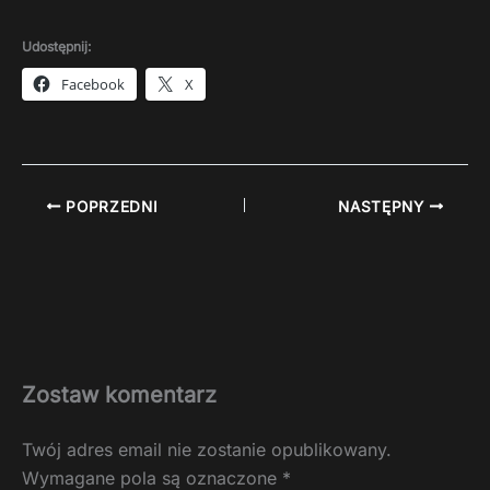
Udostępnij:
Facebook
X
POPRZEDNI
NASTĘPNY
Zostaw komentarz
Twój adres email nie zostanie opublikowany.
Wymagane pola są oznaczone
*