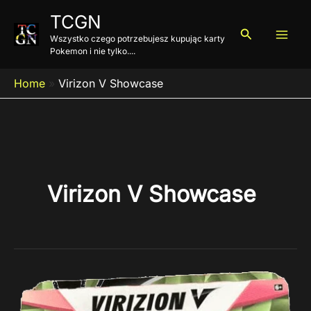
Przejdź
TCGN
do
Szukaj
Wszystko czego potrzebujesz kupując karty
treści
Pokemon i nie tylko....
Home
»
Virizon V Showcase
Virizon V Showcase