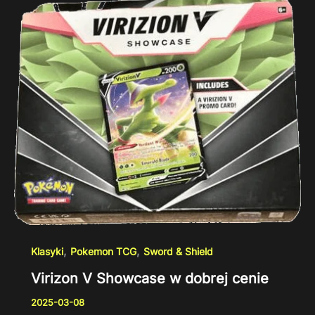
,
,
Klasyki
Pokemon TCG
Sword & Shield
Virizon V Showcase w dobrej cenie
2025-03-08