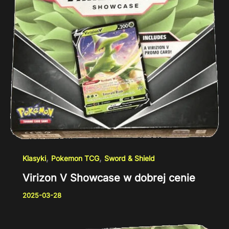
,
,
Klasyki
Pokemon TCG
Sword & Shield
Virizon V Showcase w dobrej cenie
2025-03-28