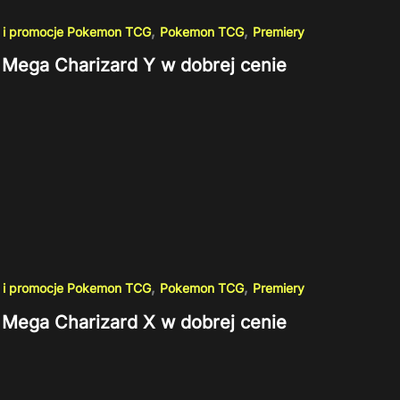
,
,
i promocje Pokemon TCG
Pokemon TCG
Premiery
 Mega Charizard Y w dobrej cenie
,
,
i promocje Pokemon TCG
Pokemon TCG
Premiery
 Mega Charizard X w dobrej cenie