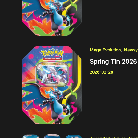
,
Mega Evolution
Newsy 
Spring Tin 2026
2026-02-28