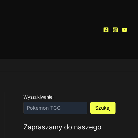
Wyszukiwanie:
Szukaj
Zapraszamy do naszego