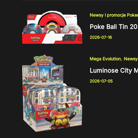
Newsy i promocje Pok
Poke Ball Tin 2
2026-07-16
,
Mega Evolution
Newsy 
Luminose City Mi
2026-07-05