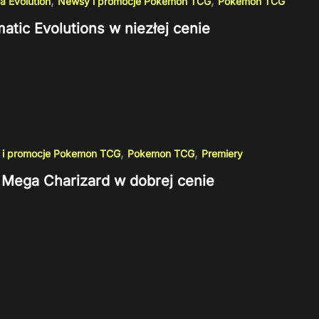
,
,
 Evolution
Newsy i promocje Pokemon TCG
Pokemon TCG
matic Evolutions w niezłej cenie
,
,
i promocje Pokemon TCG
Pokemon TCG
Premiery
 Mega Charizard w dobrej cenie