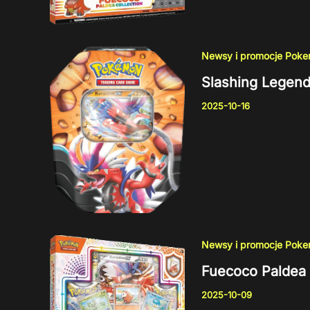
Newsy i promocje Pok
Slashing Legend
2025-10-16
Newsy i promocje Pok
Fuecoco Paldea 
2025-10-09