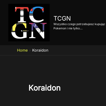
Przejdź
do
treści
TCGN
Wszystko czego potrzebujesz kupując 
Pokemon i nie tylko....
Home
»
Koraidon
Koraidon