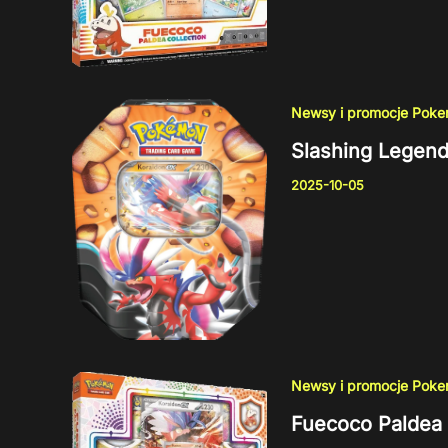
Newsy i promocje Pok
Slashing Legend
2025-10-05
Newsy i promocje Pok
Fuecoco Paldea 