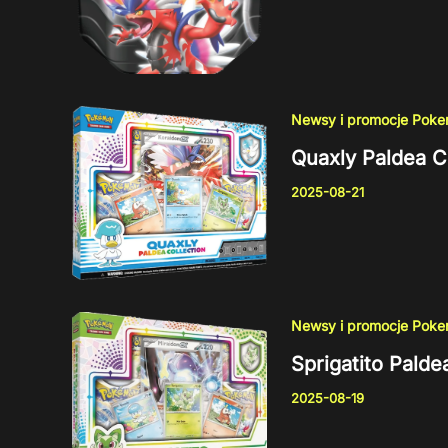
Newsy i promocje Pok
Quaxly Paldea C
2025-08-21
Newsy i promocje Pok
Sprigatito Palde
2025-08-19