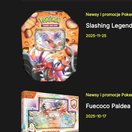
Newsy i promocje Pok
Slashing Legend
2025-11-25
Newsy i promocje Pok
Fuecoco Paldea 
2025-10-17