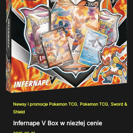
,
,
Newsy i promocje Pokemon TCG
Pokemon TCG
Sword &
Shield
Infernape V Box w niezłej cenie