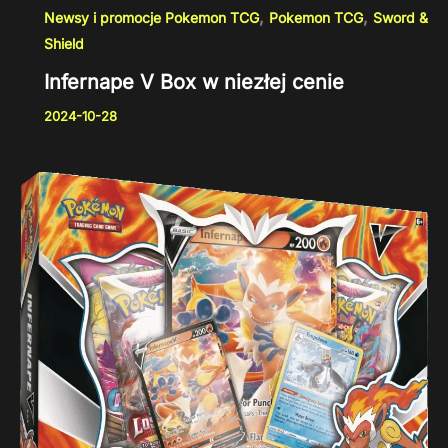
,
,
Newsy i promocje Pokemon TCG
Pokemon TCG
Sword &
Shield
Infernape V Box w niezłej cenie
2024-10-28