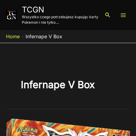
Przejdź
TCGN
do
Szukaj
Wszystko czego potrzebujesz kupując karty
treści
Pokemon i nie tylko....
Home
»
Infernape V Box
Infernape V Box