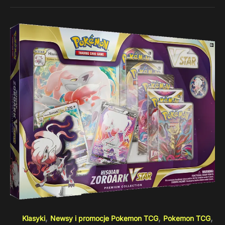
,
,
,
Klasyki
Newsy i promocje Pokemon TCG
Pokemon TCG