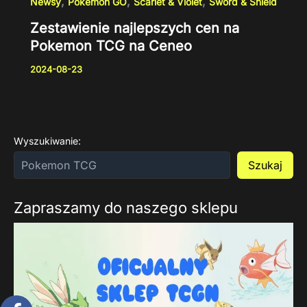
,
,
,
Newsy
Pokemon GO
Scarlet & Violet
Sword & Shield
Zestawienie najlepszych cen na
Pokemon TCG na Ceneo
2024-08-23
Wyszukiwanie:
Szukaj
Zapraszamy do naszego sklepu