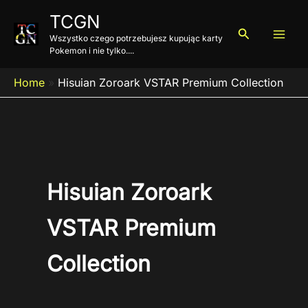
Przejdź
TCGN
do
Szukaj
Wszystko czego potrzebujesz kupując karty
treści
Pokemon i nie tylko....
Home
»
Hisuian Zoroark VSTAR Premium Collection
Hisuian Zoroark
VSTAR Premium
Collection