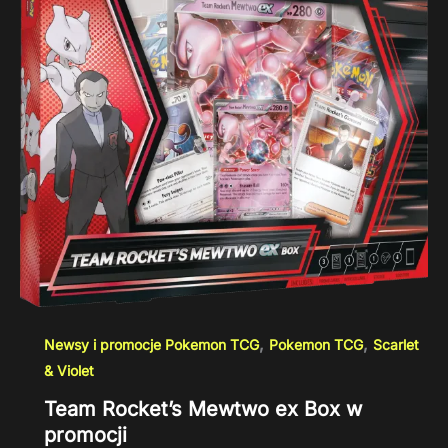
,
,
Newsy i promocje Pokemon TCG
Pokemon TCG
Scarlet
& Violet
Team Rocket’s Mewtwo ex Box w
promocji