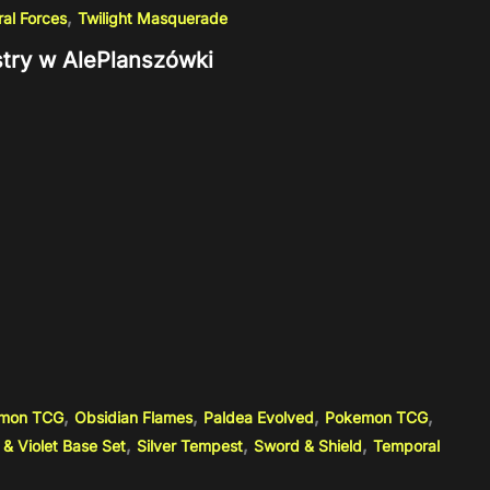
,
al Forces
Twilight Masquerade
stry w AlePlanszówki
,
,
,
,
emon TCG
Obsidian Flames
Paldea Evolved
Pokemon TCG
,
,
,
 & Violet Base Set
Silver Tempest
Sword & Shield
Temporal