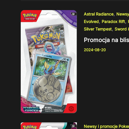
,
Astral Radiance
Newsy
,
,
Evolved
Paradox Rift
,
Silver Tempest
Sword &
Promocja na blis
2024-08-20
Newsy i promocje Pok