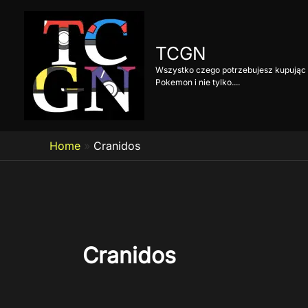
Przejdź
do
treści
TCGN
Wszystko czego potrzebujesz kupując 
Pokemon i nie tylko....
Home
»
Cranidos
Cranidos