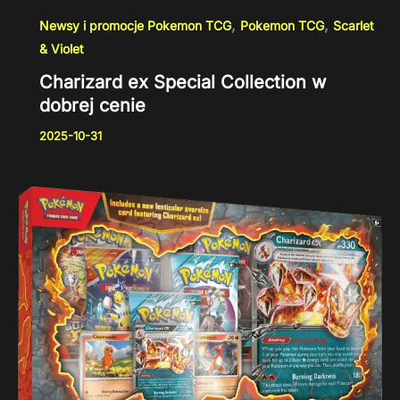
,
,
Newsy i promocje Pokemon TCG
Pokemon TCG
Scarlet
& Violet
Charizard ex Special Collection w
dobrej cenie
2025-10-31