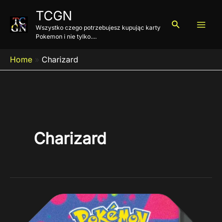
Przejdź
TCGN
do
Szukaj
Wszystko czego potrzebujesz kupując karty
treści
Pokemon i nie tylko....
Home
»
Charizard
Charizard