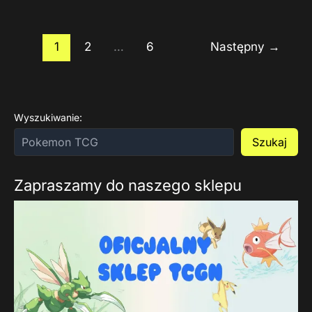
1
2
…
6
Następny
→
Wyszukiwanie:
Szukaj
Zapraszamy do naszego sklepu