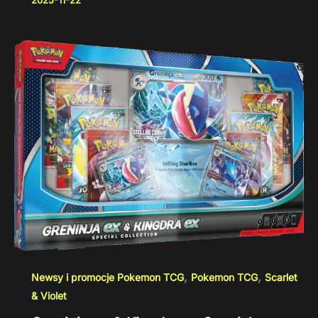
2025-11-22
,
,
Newsy i promocje Pokemon TCG
Pokemon TCG
Scarlet
& Violet