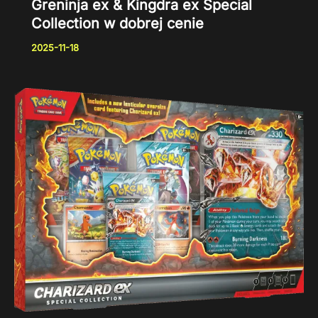
Greninja ex & Kingdra ex Special
Collection w dobrej cenie
2025-11-18