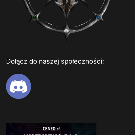
Dołącz do naszej społeczności: