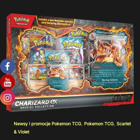
,
,
Newsy i promocje Pokemon TCG
Pokemon TCG
Scarlet
& Violet