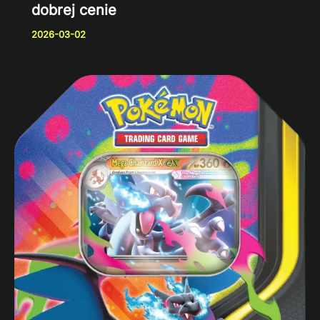
dobrej cenie
2026-03-02