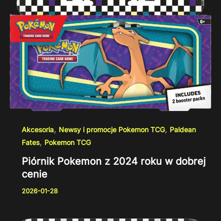
,
,
Akcesoria
Newsy i promocje Pokemon TCG
Paldean
,
Fates
Pokemon TCG
Piórnik Pokemon z 2024 roku w dobrej
cenie
2026-01-28