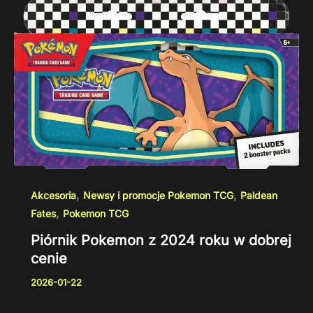
,
,
Akcesoria
Newsy i promocje Pokemon TCG
Paldean
,
Fates
Pokemon TCG
Piórnik Pokemon z 2024 roku w dobrej
cenie
2026-01-22